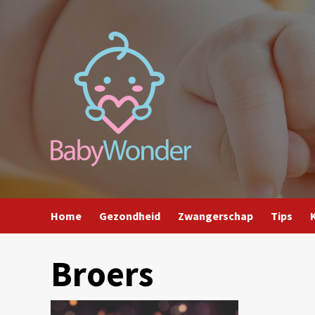
Ga
naar
de
inhoud
Home
Gezondheid
Zwangerschap
Tips
Broers