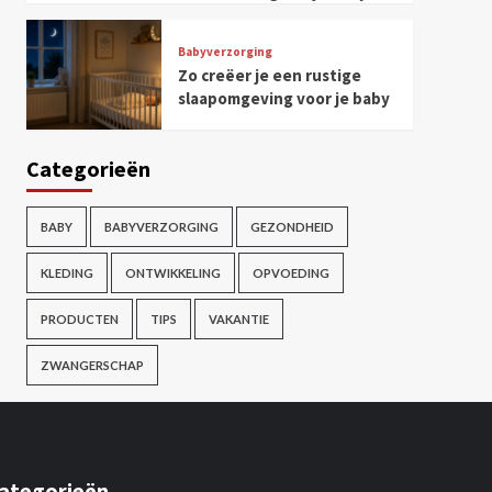
Babyverzorging
Zo creëer je een rustige
slaapomgeving voor je baby
Categorieën
BABY
BABYVERZORGING
GEZONDHEID
KLEDING
ONTWIKKELING
OPVOEDING
PRODUCTEN
TIPS
VAKANTIE
ZWANGERSCHAP
ategorieën