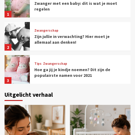
Zwanger met een baby: dit is wat je moet
regelen
1
Zwangerschap
Zijn jullie in verwachting? Hier moet je
allemaal aan denken!
2
Tips
Zwangerschap
Hoe ga jij je kindje noemen? Dit zijn de
populairste namen voor 2021
3
Uitgelicht verhaal
Tips
Zwangerschap
De 8 meest voorkomende
zwangerschapsfabels
4
Zwangerschap