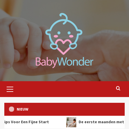
Ga
naar
de
inhoud
Primair
menu
NIEUW
Een Fijne Start
De eerste maanden met je baby: Prakti