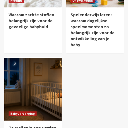
Kleding
Ontwikkeling
zwangerschapsfabels
4
Waarom zachte stoffen
Spelenderwijs leren:
belangrijk zijn voor de
waarom dagelijkse
gevoelige babyhuid
speelmomenten zo
Zwangerschap
belangrijk zijn voor de
Hoe kies je de perfecte babynaam?
ontwikkeling van je
5
baby
Babyverzorging
Zo creëer je een rustige