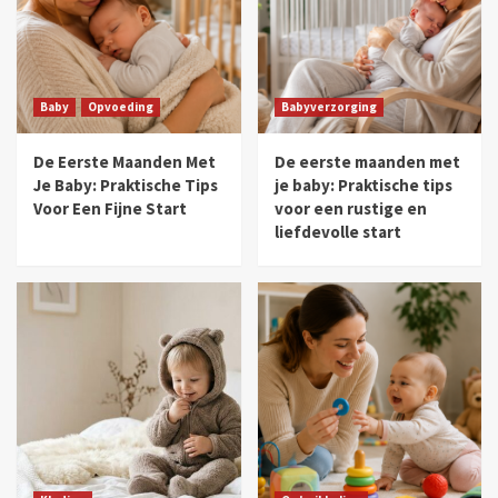
Hoe kies je de perfecte babynaam?
5
Zwangerschap
Baby
Opvoeding
Babyverzorging
Zwanger met een baby: dit is wat je moet
regelen
De Eerste Maanden Met
De eerste maanden met
1
Je Baby: Praktische Tips
je baby: Praktische tips
Voor Een Fijne Start
voor een rustige en
Zwangerschap
liefdevolle start
Zijn jullie in verwachting? Hier moet je
allemaal aan denken!
2
Tips
Zwangerschap
Hoe ga jij je kindje noemen? Dit zijn de
populairste namen voor 2021
3
Tips
Zwangerschap
De 8 meest voorkomende