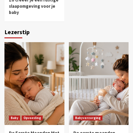
slaapomgeving voor je
baby
Lezerstip
Baby
Opvoeding
Babyverzorging
De Eerste Maanden Met
De eerste maanden