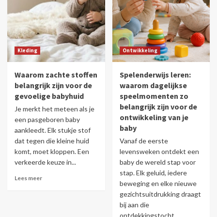
Kleding
Ontwikkeling
Waarom zachte stoffen
Spelenderwijs leren:
belangrijk zijn voor de
waarom dagelijkse
gevoelige babyhuid
speelmomenten zo
belangrijk zijn voor de
Je merkt het meteen als je
ontwikkeling van je
een pasgeboren baby
baby
aankleedt. Elk stukje stof
dat tegen die kleine huid
Vanaf de eerste
komt, moet kloppen. Een
levensweken ontdekt een
verkeerde keuze in...
baby de wereld stap voor
stap. Elk geluid, iedere
Lees meer
beweging en elke nieuwe
gezichtsuitdrukking draagt
bij aan die
ontdekkingstocht....