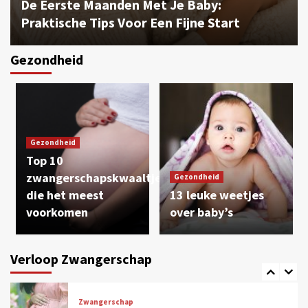
De Eerste Maanden Met Je Baby:
Praktische Tips Voor Een Fijne Start
Gezondheid
Tips
Zwangerschap
Hoe ga jij je kindje noemen? Dit zijn de
populairste namen voor 2021
3
Gezondheid
Tips
Zwangerschap
Top 10
De 8 meest voorkomende
zwangerschapskwaaltjes
zwangerschapsfabels
Gezondheid
4
die het meest
13 leuke weetjes
voorkomen
over baby’s
Zwangerschap
Hoe kies je de perfecte babynaam?
Verloop Zwangerschap
5
Zwangerschap