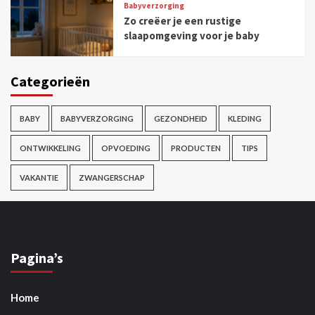
Babyverzorging
Zo creëer je een rustige
slaapomgeving voor je baby
Categorieën
BABY
BABYVERZORGING
GEZONDHEID
KLEDING
ONTWIKKELING
OPVOEDING
PRODUCTEN
TIPS
VAKANTIE
ZWANGERSCHAP
Pagina’s
Home