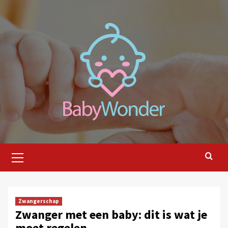
Ga
naar
de
inhoud
Primair
menu
Zwangerschap
Zwanger met een baby: dit is wat je
moet regelen