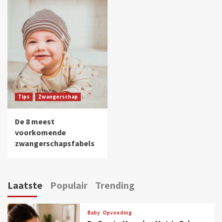
Tips
Zwangerschap
De 8 meest
voorkomende
zwangerschapsfabels
Laatste
Populair
Trending
Baby
Opvoeding