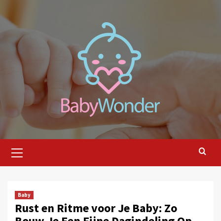
Ga
naar
de
inhoud
Primair
menu
Baby
Rust en Ritme voor Je Baby: Zo
Bouw Je Een Fijne Dagindeling Op