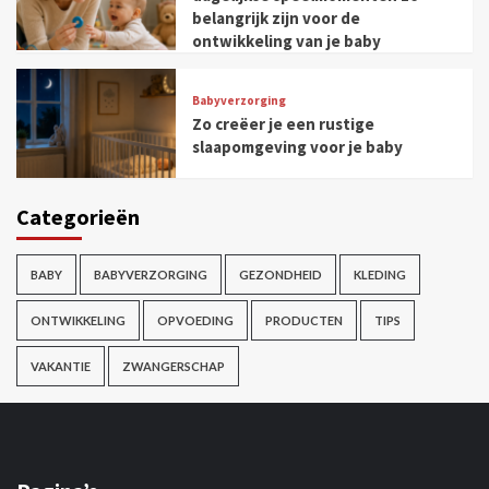
belangrijk zijn voor de
ontwikkeling van je baby
Babyverzorging
Zo creëer je een rustige
slaapomgeving voor je baby
Categorieën
BABY
BABYVERZORGING
GEZONDHEID
KLEDING
ONTWIKKELING
OPVOEDING
PRODUCTEN
TIPS
VAKANTIE
ZWANGERSCHAP