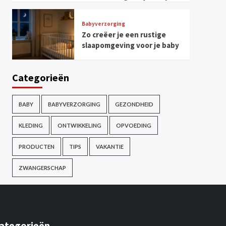
Babyverzorging
Zo creëer je een rustige
slaapomgeving voor je baby
Categorieën
BABY
BABYVERZORGING
GEZONDHEID
KLEDING
ONTWIKKELING
OPVOEDING
PRODUCTEN
TIPS
VAKANTIE
ZWANGERSCHAP
ategorieën