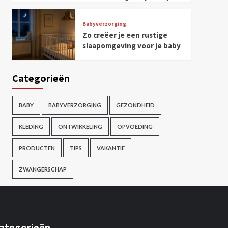
Babyverzorging
Zo creëer je een rustige
slaapomgeving voor je baby
Categorieën
BABY
BABYVERZORGING
GEZONDHEID
KLEDING
ONTWIKKELING
OPVOEDING
PRODUCTEN
TIPS
VAKANTIE
ZWANGERSCHAP
ategorieën