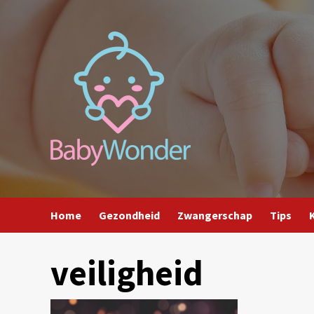
Ga
naar
de
inhoud
Home
Gezondheid
Zwangerschap
Tips
veiligheid