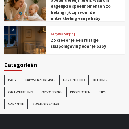
Spelenderwijs leren: waarom
dagelijkse speelmomenten zo
belangrijk zijn voor de
ontwikkeling van je baby
Babyverzorging
Zo creëer je een rustige
slaapomgeving voor je baby
Categorieën
BABY
BABYVERZORGING
GEZONDHEID
KLEDING
ONTWIKKELING
OPVOEDING
PRODUCTEN
TIPS
VAKANTIE
ZWANGERSCHAP