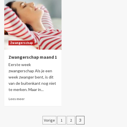
Zwangerschap
Zwangerschap maand 1
Eerste week
zwangerschap Als je een
week zwanger bent, is dit
van de buitenkant nog niet
te merken. Maar in...
Lees meer
Berichten
Vorige
1
2
3