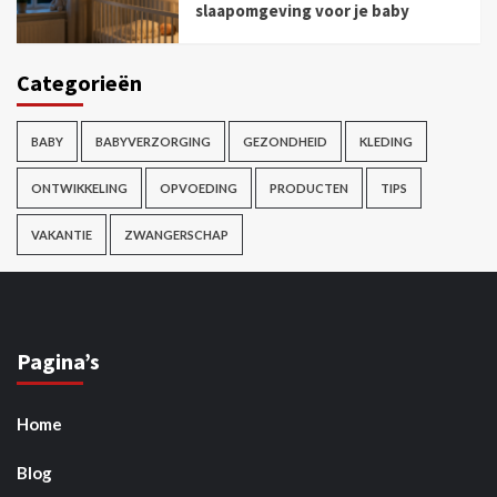
slaapomgeving voor je baby
Categorieën
BABY
BABYVERZORGING
GEZONDHEID
KLEDING
ONTWIKKELING
OPVOEDING
PRODUCTEN
TIPS
VAKANTIE
ZWANGERSCHAP
Pagina’s
Home
Blog