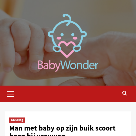
Ga
naar
de
inhoud
Primair
menu
Kleding
Man met baby op zijn buik scoort
hoog bij vrouwen