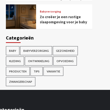
Babyverzorging
Zo creëer je een rustige
slaapomgeving voor je baby
Categorieën
BABY
BABYVERZORGING
GEZONDHEID
KLEDING
ONTWIKKELING
OPVOEDING
PRODUCTEN
TIPS
VAKANTIE
ZWANGERSCHAP
ategorieën