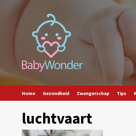
Ga
naar
de
inhoud
Home
Gezondheid
Zwangerschap
Tips
luchtvaart