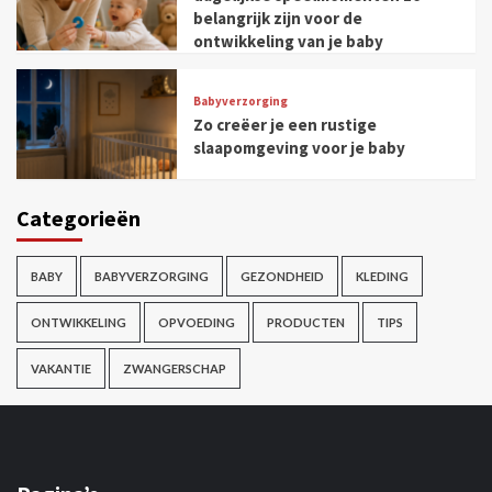
belangrijk zijn voor de
ontwikkeling van je baby
Babyverzorging
Zo creëer je een rustige
slaapomgeving voor je baby
Categorieën
BABY
BABYVERZORGING
GEZONDHEID
KLEDING
ONTWIKKELING
OPVOEDING
PRODUCTEN
TIPS
VAKANTIE
ZWANGERSCHAP