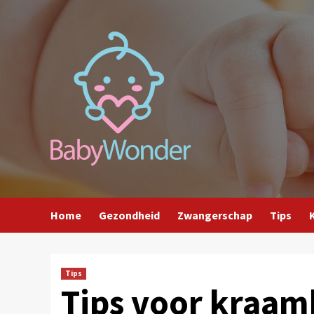
Ga
naar
de
inhoud
Home
Gezondheid
Zwangerschap
Tips
Tips
Tips voor kraa