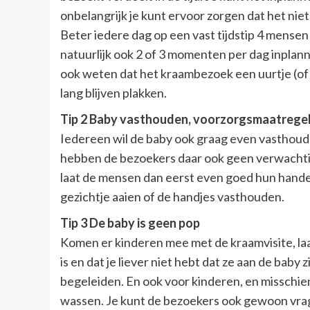
onbelangrijk je kunt ervoor zorgen dat het niet
Beter iedere dag op een vast tijdstip 4 mensen d
natuurlijk ook 2 of 3 momenten per dag inplan
ook weten dat het kraambezoek een uurtje (of h
lang blijven plakken.
Tip 2 Baby vasthouden, voorzorgsmaatrege
Iedereen wil de baby ook graag even vasthouden.
hebben de bezoekers daar ook geen verwachti
laat de mensen dan eerst even goed hun hande
gezichtje aaien of de handjes vasthouden.
Tip 3 De baby is geen pop
Komen er kinderen mee met de kraamvisite, laa
is en dat je liever niet hebt dat ze aan de baby
begeleiden. En ook voor kinderen, en misschie
wassen. Je kunt de bezoekers ook gewoon vra