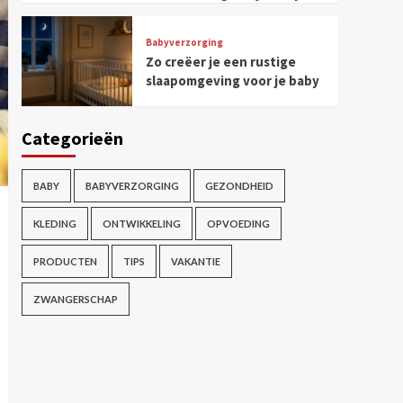
Babyverzorging
Zo creëer je een rustige
slaapomgeving voor je baby
Categorieën
BABY
BABYVERZORGING
GEZONDHEID
KLEDING
ONTWIKKELING
OPVOEDING
PRODUCTEN
TIPS
VAKANTIE
ZWANGERSCHAP