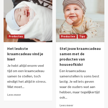
Producten
Producten
Tips
Het leukste
Stel jouw kraamcadeau
kraamcadeau vind je
samen met de
hier!
producten van
houseofkids!
Je hebt altijd enorm veel
tijd om een kraamcadeau
Een kraamcadeau
samen te stellen, toch
samenstellen is soms best
eindigt het altijd in stress.
lastig. Je wil iets geven
Wat moet...
waar de ouders wat aan
hebben, maar tegelijkertijd
Lees meer
ook...
Lees meer