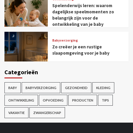
Spelenderwijs leren: waarom
dagelijkse speelmomenten zo
belangrijk zijn voor de
ontwikkeling van je baby
Babyverzorging
Zo creëer je een rustige
slaapomgeving voor je baby
Categorieën
BABY
BABYVERZORGING
GEZONDHEID
KLEDING
ONTWIKKELING
OPVOEDING
PRODUCTEN
TIPS
VAKANTIE
ZWANGERSCHAP