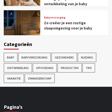
ontwikkeling van je baby
Babyverzorging
Zo creëer je een rustige
slaapomgeving voor je baby
Categorieën
BABY
BABYVERZORGING
GEZONDHEID
KLEDING
ONTWIKKELING
OPVOEDING
PRODUCTEN
TIPS
VAKANTIE
ZWANGERSCHAP
Pagina’s