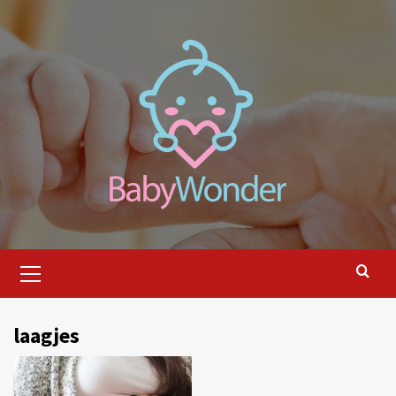
Ga
naar
de
inhoud
Primair
menu
laagjes