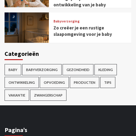
ontwikkeling van je baby
Babyverzorging
Zo creëer je een rustige
slaapomgeving voor je baby
Categorieën
BABY
BABYVERZORGING
GEZONDHEID
KLEDING
ONTWIKKELING
OPVOEDING
PRODUCTEN
TIPS
VAKANTIE
ZWANGERSCHAP
Pagina’s