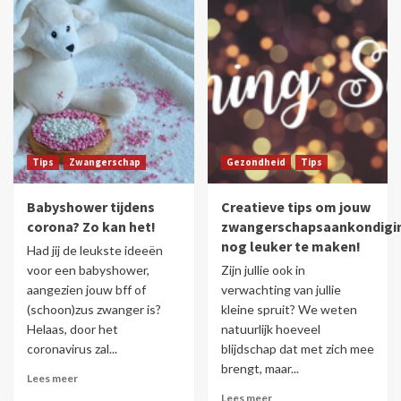
Tips
Zwangerschap
Gezondheid
Tips
Babyshower tijdens
Creatieve tips om jouw
corona? Zo kan het!
zwangerschapsaankondigi
nog leuker te maken!
Had jij de leukste ideeën
voor een babyshower,
Zijn jullie ook in
aangezien jouw bff of
verwachting van jullie
(schoon)zus zwanger is?
kleine spruit? We weten
Helaas, door het
natuurlijk hoeveel
coronavirus zal...
blijdschap dat met zich mee
brengt, maar...
Lees meer
Lees meer