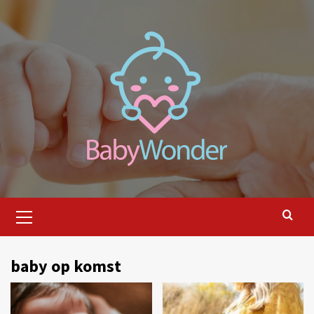
Ga
naar
de
inhoud
Primair
menu
baby op komst