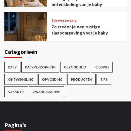
ontwikkeling van je baby
Babyverzorging
Zo creëer je een rustige
slaapomgeving voor je baby
Categorieën
BABY
BABYVERZORGING
GEZONDHEID
KLEDING
ONTWIKKELING
OPVOEDING
PRODUCTEN
TIPS
VAKANTIE
ZWANGERSCHAP
Pagina’s