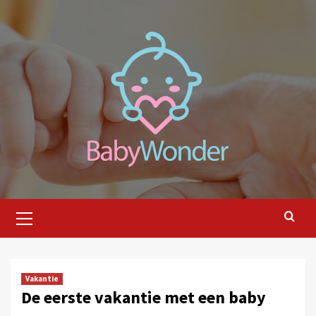
Ga
naar
de
inhoud
Primair
menu
Vakantie
De eerste vakantie met een baby