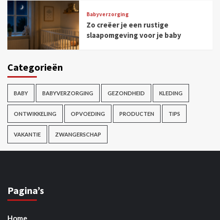
Babyverzorging
Zo creëer je een rustige
slaapomgeving voor je baby
Categorieën
BABY
BABYVERZORGING
GEZONDHEID
KLEDING
ONTWIKKELING
OPVOEDING
PRODUCTEN
TIPS
VAKANTIE
ZWANGERSCHAP
Pagina’s
Home